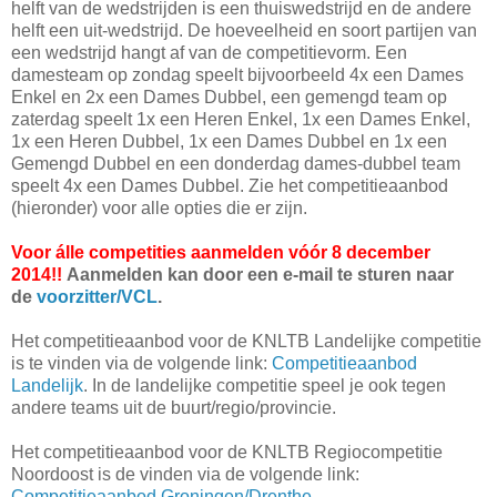
helft van de wedstrijden is een thuiswedstrijd en de andere
helft een uit-wedstrijd. De hoeveelheid en soort partijen van
een wedstrijd hangt af van de competitievorm. Een
damesteam op zondag speelt bijvoorbeeld 4x een Dames
Enkel en 2x een Dames Dubbel, een gemengd team op
zaterdag speelt 1x een Heren Enkel, 1x een Dames Enkel,
1x een Heren Dubbel, 1x een Dames Dubbel en 1x een
Gemengd Dubbel en een donderdag dames-dubbel team
speelt 4x een Dames Dubbel. Zie het competitieaanbod
(hieronder) voor alle opties die er zijn.
Voor álle competities aanmelden vóór 8 december
2014!!
Aanmelden kan door een e-mail te sturen naar
de
voorzitter/VCL
.
Het competitieaanbod voor de KNLTB Landelijke competitie
is te vinden via de volgende link:
Competitieaanbod
Landelijk
. In de landelijke competitie speel je ook tegen
andere teams uit de buurt/regio/provincie.
Het competitieaanbod voor de KNLTB Regiocompetitie
Noordoost is de vinden via de volgende link:
Competitieaanbod Groningen/Drenthe