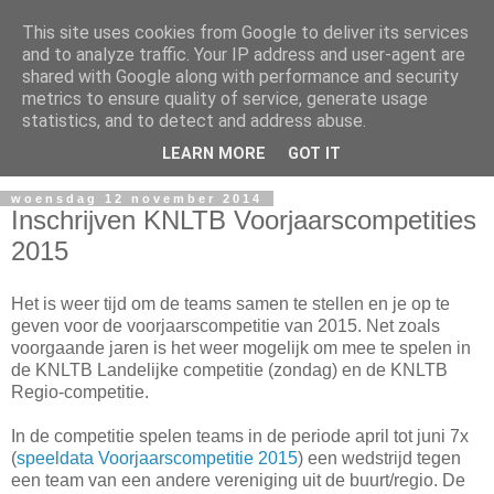
This site uses cookies from Google to deliver its services
and to analyze traffic. Your IP address and user-agent are
shared with Google along with performance and security
metrics to ensure quality of service, generate usage
statistics, and to detect and address abuse.
▼
LEARN MORE
GOT IT
woensdag 12 november 2014
Inschrijven KNLTB Voorjaarscompetities
2015
Het is weer tijd om de teams samen te stellen en je op te
geven voor de voorjaarscompetitie van 2015. Net zoals
voorgaande jaren is het weer mogelijk om mee te spelen in
de KNLTB Landelijke competitie (zondag) en de KNLTB
Regio-competitie.
In de competitie spelen teams in de periode april tot juni 7x
(
speeldata Voorjaarscompetitie 2015
) een wedstrijd tegen
een team van een andere vereniging uit de buurt/regio. De